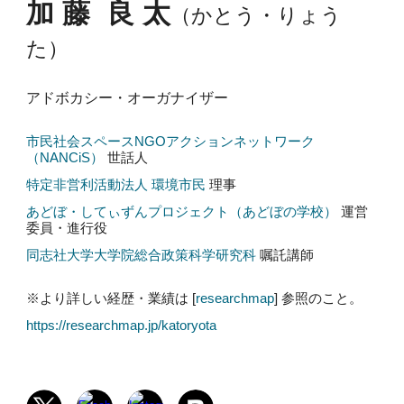
加 藤 良 太
（かとう・りょう
た）
アドボカシー・オーガナイザー
市民社会スペースNGOアクションネットワーク
（NANCiS）
世話人
特定非営利活動法人 環境市民
理事
あどぼ・してぃずんプロジェクト（あどぼの学校）
運営
委員・進行役
同志社大学大学院総合政策科学研究科
嘱託講師
※より詳しい経歴・業績は [
researchmap
] 参照のこと。
https://researchmap.jp/katoryota