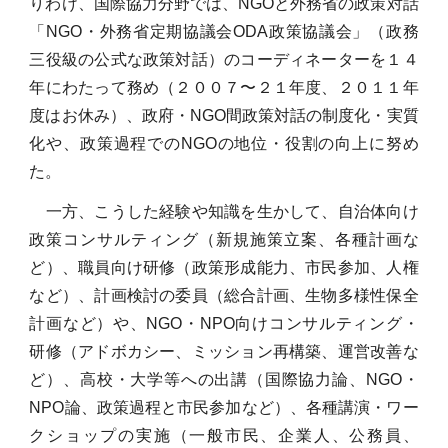
りわけ、国際協力分野では、NGOと外務省の政策対話
「NGO・外務省定期協議会ODA政策協議会」（政務
三役級の公式な政策対話）のコーディネーターを１４
年にわたって務め（２００７〜２１年度、２０１１年
度はお休み）、政府・NGO間政策対話の制度化・実質
化や、政策過程でのNGOの地位・役割の向上に努め
た。
一方、こうした経験や知識を生かして、自治体向け
政策コンサルティング（新規施策立案、各種計画な
ど）、職員向け研修（政策形成能力、市民参加、人権
など）、計画検討の委員（総合計画、生物多様性保全
計画など）や、NGO・NPO向けコンサルティング・
研修（アドボカシー、ミッション再構築、運営改善な
ど）、高校・大学等への出講（国際協力論、NGO・
NPO論、政策過程と市民参加など）、各種講演・ワー
クショップの実施（一般市民、
企業人、
公務員、